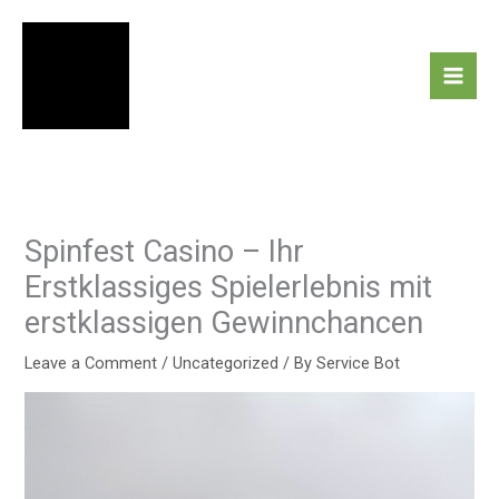
Skip
to
content
Spinfest Casino – Ihr
Erstklassiges Spielerlebnis mit
erstklassigen Gewinnchancen
Leave a Comment
/
Uncategorized
/ By
Service Bot