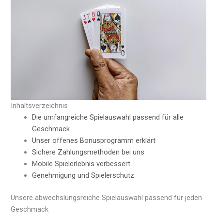
Inhaltsverzeichnis
Die umfangreiche Spielauswahl passend für alle
Geschmack
Unser offenes Bonusprogramm erklärt
Sichere Zahlungsmethoden bei uns
Mobile Spielerlebnis verbessert
Genehmigung und Spielerschutz
Unsere abwechslungsreiche Spielauswahl passend für jeden
Geschmack