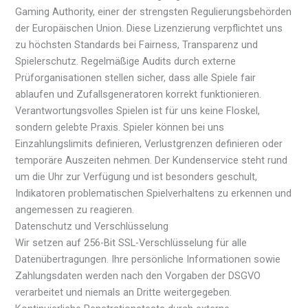
Gaming Authority, einer der strengsten Regulierungsbehörden
der Europäischen Union. Diese Lizenzierung verpflichtet uns
zu höchsten Standards bei Fairness, Transparenz und
Spielerschutz. Regelmäßige Audits durch externe
Prüforganisationen stellen sicher, dass alle Spiele fair
ablaufen und Zufallsgeneratoren korrekt funktionieren.
Verantwortungsvolles Spielen ist für uns keine Floskel,
sondern gelebte Praxis. Spieler können bei uns
Einzahlungslimits definieren, Verlustgrenzen definieren oder
temporäre Auszeiten nehmen. Der Kundenservice steht rund
um die Uhr zur Verfügung und ist besonders geschult,
Indikatoren problematischen Spielverhaltens zu erkennen und
angemessen zu reagieren.
Datenschutz und Verschlüsselung
Wir setzen auf 256-Bit SSL-Verschlüsselung für alle
Datenübertragungen. Ihre persönliche Informationen sowie
Zahlungsdaten werden nach den Vorgaben der DSGVO
verarbeitet und niemals an Dritte weitergegeben.