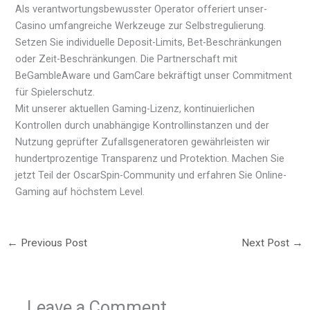
Als verantwortungsbewusster Operator offeriert unser-
Casino umfangreiche Werkzeuge zur Selbstregulierung.
Setzen Sie individuelle Deposit-Limits, Bet-Beschränkungen
oder Zeit-Beschränkungen. Die Partnerschaft mit
BeGambleAware und GamCare bekräftigt unser Commitment
für Spielerschutz.
Mit unserer aktuellen Gaming-Lizenz, kontinuierlichen
Kontrollen durch unabhängige Kontrollinstanzen und der
Nutzung geprüfter Zufallsgeneratoren gewährleisten wir
hundertprozentige Transparenz und Protektion. Machen Sie
jetzt Teil der OscarSpin-Community und erfahren Sie Online-
Gaming auf höchstem Level.
←
Previous Post
Next Post
→
Leave a Comment