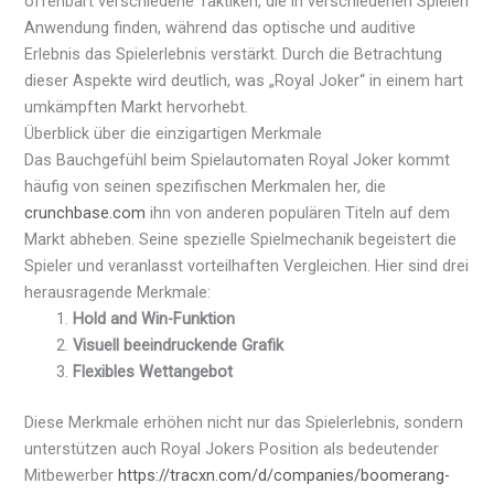
offenbart verschiedene Taktiken, die in verschiedenen Spielen
Anwendung finden, während das optische und auditive
Erlebnis das Spielerlebnis verstärkt. Durch die Betrachtung
dieser Aspekte wird deutlich, was „Royal Joker“ in einem hart
umkämpften Markt hervorhebt.
Überblick über die einzigartigen Merkmale
Das Bauchgefühl beim Spielautomaten Royal Joker kommt
häufig von seinen spezifischen Merkmalen her, die
crunchbase.com
ihn von anderen populären Titeln auf dem
Markt abheben. Seine spezielle Spielmechanik begeistert die
Spieler und veranlasst vorteilhaften Vergleichen. Hier sind drei
herausragende Merkmale:
Hold and Win-Funktion
Visuell beeindruckende Grafik
Flexibles Wettangebot
Diese Merkmale erhöhen nicht nur das Spielerlebnis, sondern
unterstützen auch Royal Jokers Position als bedeutender
Mitbewerber
https://tracxn.com/d/companies/boomerang-