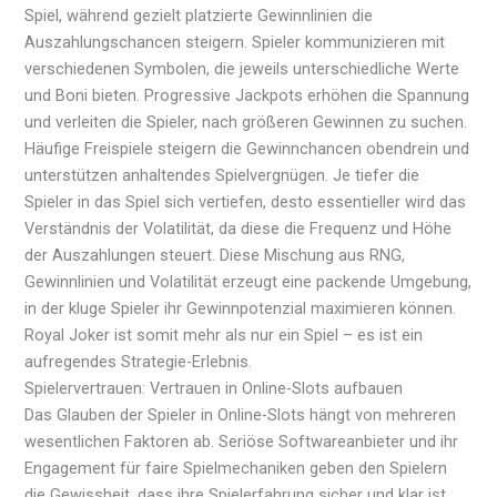
Spiel, während gezielt platzierte Gewinnlinien die
Auszahlungschancen steigern. Spieler kommunizieren mit
verschiedenen Symbolen, die jeweils unterschiedliche Werte
und Boni bieten. Progressive Jackpots erhöhen die Spannung
und verleiten die Spieler, nach größeren Gewinnen zu suchen.
Häufige Freispiele steigern die Gewinnchancen obendrein und
unterstützen anhaltendes Spielvergnügen. Je tiefer die
Spieler in das Spiel sich vertiefen, desto essentieller wird das
Verständnis der Volatilität, da diese die Frequenz und Höhe
der Auszahlungen steuert. Diese Mischung aus RNG,
Gewinnlinien und Volatilität erzeugt eine packende Umgebung,
in der kluge Spieler ihr Gewinnpotenzial maximieren können.
Royal Joker ist somit mehr als nur ein Spiel – es ist ein
aufregendes Strategie-Erlebnis.
Spielervertrauen: Vertrauen in Online-Slots aufbauen
Das Glauben der Spieler in Online-Slots hängt von mehreren
wesentlichen Faktoren ab. Seriöse Softwareanbieter und ihr
Engagement für faire Spielmechaniken geben den Spielern
die Gewissheit, dass ihre Spielerfahrung sicher und klar ist.