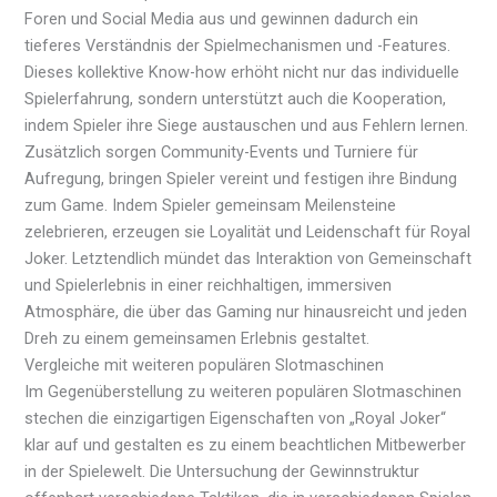
Foren und Social Media aus und gewinnen dadurch ein
tieferes Verständnis der Spielmechanismen und -Features.
Dieses kollektive Know-how erhöht nicht nur das individuelle
Spielerfahrung, sondern unterstützt auch die Kooperation,
indem Spieler ihre Siege austauschen und aus Fehlern lernen.
Zusätzlich sorgen Community-Events und Turniere für
Aufregung, bringen Spieler vereint und festigen ihre Bindung
zum Game. Indem Spieler gemeinsam Meilensteine
zelebrieren, erzeugen sie Loyalität und Leidenschaft für Royal
Joker. Letztendlich mündet das Interaktion von Gemeinschaft
und Spielerlebnis in einer reichhaltigen, immersiven
Atmosphäre, die über das Gaming nur hinausreicht und jeden
Dreh zu einem gemeinsamen Erlebnis gestaltet.
Vergleiche mit weiteren populären Slotmaschinen
Im Gegenüberstellung zu weiteren populären Slotmaschinen
stechen die einzigartigen Eigenschaften von „Royal Joker“
klar auf und gestalten es zu einem beachtlichen Mitbewerber
in der Spielewelt. Die Untersuchung der Gewinnstruktur