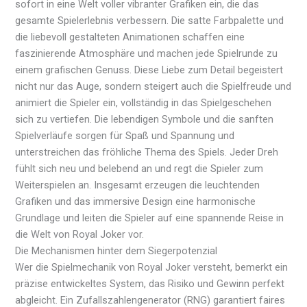
sofort in eine Welt voller vibranter Grafiken ein, die das
gesamte Spielerlebnis verbessern. Die satte Farbpalette und
die liebevoll gestalteten Animationen schaffen eine
faszinierende Atmosphäre und machen jede Spielrunde zu
einem grafischen Genuss. Diese Liebe zum Detail begeistert
nicht nur das Auge, sondern steigert auch die Spielfreude und
animiert die Spieler ein, vollständig in das Spielgeschehen
sich zu vertiefen. Die lebendigen Symbole und die sanften
Spielverläufe sorgen für Spaß und Spannung und
unterstreichen das fröhliche Thema des Spiels. Jeder Dreh
fühlt sich neu und belebend an und regt die Spieler zum
Weiterspielen an. Insgesamt erzeugen die leuchtenden
Grafiken und das immersive Design eine harmonische
Grundlage und leiten die Spieler auf eine spannende Reise in
die Welt von Royal Joker vor.
Die Mechanismen hinter dem Siegerpotenzial
Wer die Spielmechanik von Royal Joker versteht, bemerkt ein
präzise entwickeltes System, das Risiko und Gewinn perfekt
abgleicht. Ein Zufallszahlengenerator (RNG) garantiert faires