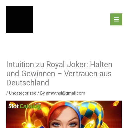
Skip
to
content
Intuition zu Royal Joker: Halten
und Gewinnen – Vertrauen aus
Deutschland
/
Uncategorized
/ By
amwtnpl@gmail.com