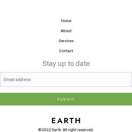
Home
About
Services
Contact
Stay up to date
Submit
©2022 Earth. All right reserved.