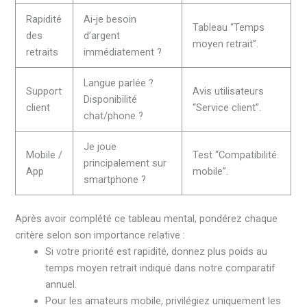
Rapidité
Ai‑je besoin
Tableau “Temps
des
d’argent
moyen retrait”.
retraits
immédiatement ?
Langue parlée ?
Support
Avis utilisateurs
Disponibilité
client
“Service client”.
chat/phone ?
Je joue
Mobile /
Test “Compatibilité
principalement sur
App
mobile”.
smartphone ?
Après avoir complété ce tableau mental, pondérez chaque
critère selon son importance relative :
Si votre priorité est rapidité, donnez plus poids au
temps moyen retrait indiqué dans notre comparatif
annuel.
Pour les amateurs mobile, privilégiez uniquement les