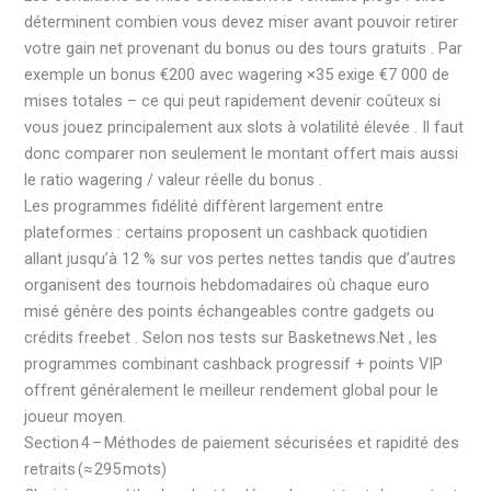
déterminent combien vous devez miser avant pouvoir retirer
votre gain net provenant du bonus ou des tours gratuits . Par
exemple un bonus €200 avec wagering ×35 exige €7 000 de
mises totales – ce qui peut rapidement devenir coûteux si
vous jouez principalement aux slots à volatilité élevée . Il faut
donc comparer non seulement le montant offert mais aussi
le ratio wagering / valeur réelle du bonus .
Les programmes fidélité diffèrent largement entre
plateformes : certains proposent un cashback quotidien
allant jusqu’à 12 % sur vos pertes nettes tandis que d’autres
organisent des tournois hebdomadaires où chaque euro
misé génère des points échangeables contre gadgets ou
crédits freebet . Selon nos tests sur Basketnews.Net , les
programmes combinant cashback progressif + points VIP
offrent généralement le meilleur rendement global pour le
joueur moyen.
Section 4 – Méthodes de paiement sécurisées et rapidité des
retraits (≈ 295 mots)