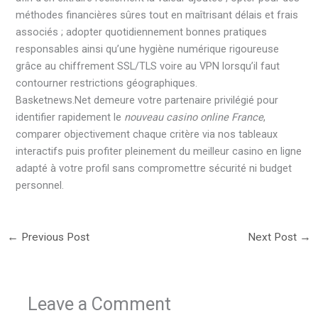
méthodes financières sûres tout en maîtrisant délais et frais
associés ; adopter quotidiennement bonnes pratiques
responsables ainsi qu’une hygiène numérique rigoureuse
grâce au chiffrement SSL/TLS voire au VPN lorsqu’il faut
contourner restrictions géographiques.
Basketnews.Net demeure votre partenaire privilégié pour
identifier rapidement le
nouveau casino online France
,
comparer objectivement chaque critère via nos tableaux
interactifs puis profiter pleinement du meilleur casino en ligne
adapté à votre profil sans compromettre sécurité ni budget
personnel.
←
Previous Post
Next Post
→
Leave a Comment