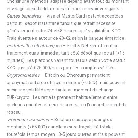
Choisir une méthode adaptée dépend avant tout du montant
envisagé ainsi du délai souhaité pour recevoir vos gains :
Cartes bancaires
– Visa et MasterCard restent acceptées
partout ; dépôt instantané tandis que retrait nécessite
généralement entre 24 et48 heures après validation KYC .
Frais éventuels autour de €0‑€2 selon la banque émettrice .
Portefeuilles électroniques
– Skrill & Neteller offrent un
traitement quasi immédiat tant côté dépôt que retrait (<15
minutes). Les plafonds varient toutefois selon votre statut
KYC : jusqu’à €25 000/mois pour les comptes vérifiés .
Cryptomonnaies
– Bitcoin ou Ethereum permettent
anonymat renforcé et frais minimes (<0,5 %) mais peuvent
subir une volatilité importante au moment du change
EUR/crypto . Les retraits prennent habituellement entre
quelques minutes et deux heures selon l’encombrement du
réseau .
Virements bancaires
– Solution classique pour gros
montants (>€5 000) car elle assure traçabilité totale ;
toutefois temps moyen =3‑5 jours ouvrés et frais pouvant