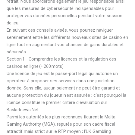
retrait. Nous aborderons également le jeu responsable ainsi
que les mesures de cybersécurité indispensables pour
protéger vos données personnelles pendant votre session
de jeu.
En suivant ces conseils avisés, vous pourrez naviguer
sereinement entre les différents nouveaux sites de casino en
ligne tout en augmentant vos chances de gains durables et
sécurisés.
Section 1 – Comprendre les licences et la régulation des
casinos en ligne (≈ 260 mots)
Une licence de jeu est le passe‑port légal qui autorise un
opérateur à proposer ses services dans une juridiction
donnée. Sans elle, aucun paiement ne peut être garanti et
aucune protection du joueur n’est assurée ; c’est pourquoi la
licence constitue le premier critère d’évaluation sur
Basketnews.Net.
Parmi les autorités les plus reconnues figurent la Malta
Gaming Authority (MGA), réputée pour son cadre fiscal
attractif mais strict sur le RTP moyen ; l’UK Gambling