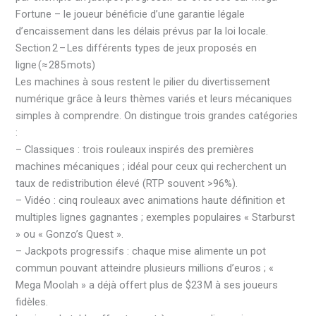
Fortune – le joueur bénéficie d’une garantie légale
d’encaissement dans les délais prévus par la loi locale.
Section 2 – Les différents types de jeux proposés en
ligne (≈ 285 mots)
Les machines à sous restent le pilier du divertissement
numérique grâce à leurs thèmes variés et leurs mécaniques
simples à comprendre. On distingue trois grandes catégories
:
– Classiques : trois rouleaux inspirés des premières
machines mécaniques ; idéal pour ceux qui recherchent un
taux de redistribution élevé (RTP souvent >96%).
– Vidéo : cinq rouleaux avec animations haute définition et
multiples lignes gagnantes ; exemples populaires « Starburst
» ou « Gonzo’s Quest ».
– Jackpots progressifs : chaque mise alimente un pot
commun pouvant atteindre plusieurs millions d’euros ; «
Mega Moolah » a déjà offert plus de $23 M à ses joueurs
fidèles.