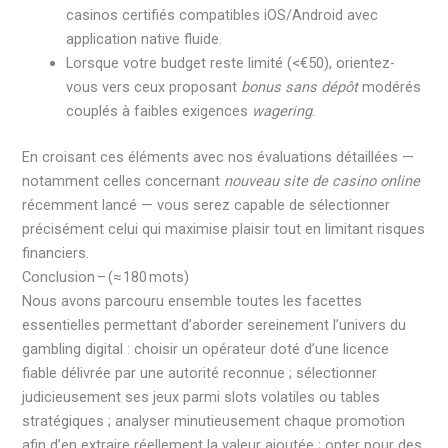
casinos certifiés compatibles iOS/Android avec
application native fluide.
Lorsque votre budget reste limité (<€50), orientez-
vous vers ceux proposant
bonus sans dépôt
modérés
couplés à faibles exigences
wagering
.
En croisant ces éléments avec nos évaluations détaillées —
notamment celles concernant
nouveau site de casino online
récemment lancé — vous serez capable de sélectionner
précisément celui qui maximise plaisir tout en limitant risques
financiers.
Conclusion – (≈ 180 mots)
Nous avons parcouru ensemble toutes les facettes
essentielles permettant d’aborder sereinement l’univers du
gambling digital : choisir un opérateur doté d’une licence
fiable délivrée par une autorité reconnue ; sélectionner
judicieusement ses jeux parmi slots volatiles ou tables
stratégiques ; analyser minutieusement chaque promotion
afin d’en extraire réellement la valeur ajoutée ; opter pour des