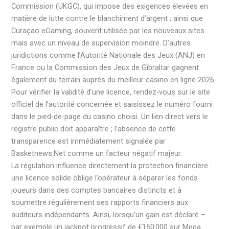
Commission (UKGC), qui impose des exigences élevées en
matière de lutte contre le blanchiment d’argent ; ainsi que
Curaçao eGaming, souvent utilisée par les nouveaux sites
mais avec un niveau de supervision moindre. D’autres
juridictions comme l’Autorité Nationale des Jeux (ANJ) en
France ou la Commission des Jeux de Gibraltar gagnent
également du terrain auprès du meilleur casino en ligne 2026.
Pour vérifier la validité d’une licence, rendez‑vous sur le site
officiel de l’autorité concernée et saisissez le numéro fourni
dans le pied‑de‑page du casino choisi. Un lien direct vers le
registre public doit apparaître ; l’absence de cette
transparence est immédiatement signalée par
Basketnews.Net comme un facteur négatif majeur.
La régulation influence directement la protection financière :
une licence solide oblige l’opérateur à séparer les fonds
joueurs dans des comptes bancaires distincts et à
soumettre régulièrement ses rapports financiers aux
auditeurs indépendants. Ainsi, lorsqu’un gain est déclaré –
par exemple un jackpot progressif de €150 000 sur Mega