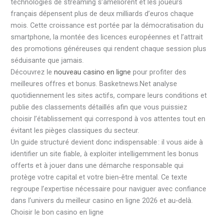
technologies de streaming s’améliorent et les joueurs
français dépensent plus de deux milliards d’euros chaque
mois. Cette croissance est portée par la démocratisation du
smartphone, la montée des licences européennes et l’attrait
des promotions généreuses qui rendent chaque session plus
séduisante que jamais.
Découvrez le
nouveau casino en ligne
pour profiter des
meilleures offres et bonus. Basketnews.Net analyse
quotidiennement les sites actifs, compare leurs conditions et
publie des classements détaillés afin que vous puissiez
choisir l’établissement qui correspond à vos attentes tout en
évitant les pièges classiques du secteur.
Un guide structuré devient donc indispensable : il vous aide à
identifier un site fiable, à exploiter intelligemment les bonus
offerts et à jouer dans une démarche responsable qui
protège votre capital et votre bien‑être mental. Ce texte
regroupe l’expertise nécessaire pour naviguer avec confiance
dans l’univers du meilleur casino en ligne 2026 et au‑delà.
Choisir le bon casino en ligne