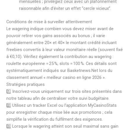
mensuelles ; privilégiez ceux avec un plafonnement
raisonnable afin d’éviter un effet “cercle vicieux”.
Conditions de mise à surveiller attentivement
Le wagering indique combien vous devez miser avant de
pouvoir retirer vos gains associés au bonus ; il varie
généralement entre 20× et 40× le montant crédité incluant
freebies convertis à leur valeur monétaire réelle (souvent fixé
à €0,10). Vérifiez également la contribution au wagering :
roulette européenne = 25 %, slots = 100 %. Ces détails sont
systématiquement indiqués sur Basketnews.Net lors du
classement annuel « meilleur casino en ligne 2026 ».
Stratégies pratiques
1️⃣ Inscrivez‑vous uniquement sur trois sites présentés dans
notre tableau afin de centraliser votre suivi budgétaire.
2️⃣ Utilisez un tracker Excel ou l’application MyCasinoStats
pour enregistrer chaque mise liée aux promotions ; cela
simplifie la vérification du fulfilment des exigences.
3️⃣ Lorsque le wagering atteint son seuil maximal sans gain