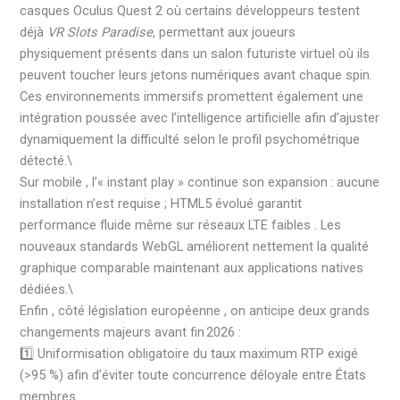
casques Oculus Quest 2 où certains développeurs testent
déjà
VR Slots Paradise
, permettant aux joueurs
physiquement présents dans un salon futuriste virtuel où ils
peuvent toucher leurs jetons numériques avant chaque spin.
Ces environnements immersifs promettent également une
intégration poussée avec l’intelligence artificielle afin d’ajuster
dynamiquement la difficulté selon le profil psychométrique
détecté.\
Sur mobile , l’« instant play » continue son expansion : aucune
installation n’est requise ; HTML5 évolué garantit
performance fluide même sur réseaux LTE faibles . Les
nouveaux standards WebGL améliorent nettement la qualité
graphique comparable maintenant aux applications natives
dédiées.\
Enfin , côté législation européenne , on anticipe deux grands
changements majeurs avant fin 2026 :
1️⃣ Uniformisation obligatoire du taux maximum RTP exigé
(>95 %) afin d’éviter toute concurrence déloyale entre États
membres.