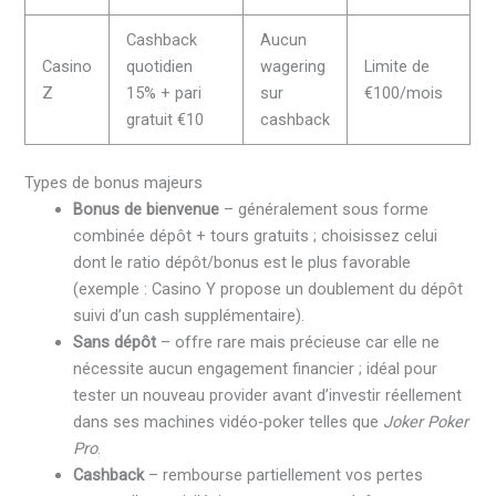
Cashback
Aucun
Casino
quotidien
wagering
Limite de
Z
15% + pari
sur
€100/mois
gratuit €10
cashback
Types de bonus majeurs
Bonus de bienvenue
– généralement sous forme
combinée dépôt + tours gratuits ; choisissez celui
dont le ratio dépôt/bonus est le plus favorable
(exemple : Casino Y propose un doublement du dépôt
suivi d’un cash supplémentaire).
Sans dépôt
– offre rare mais précieuse car elle ne
nécessite aucun engagement financier ; idéal pour
tester un nouveau provider avant d’investir réellement
dans ses machines vidéo‑poker telles que
Joker Poker
Pro
.
Cashback
– rembourse partiellement vos pertes