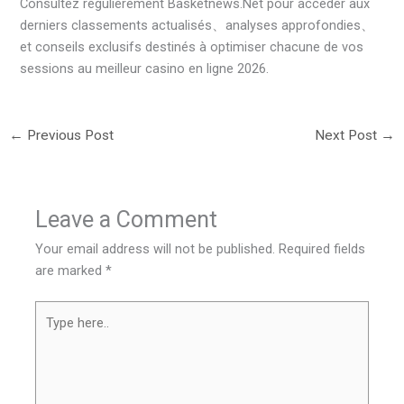
Consultez régulièrement Basketnews.Net pour accéder aux
derniers classements actualisés、analyses approfondies、
et conseils exclusifs destinés à optimiser chacune de vos
sessions au meilleur casino en ligne 2026.​
←
Previous Post
Next Post
→
Leave a Comment
Your email address will not be published.
Required fields
are marked
*
Type
here..