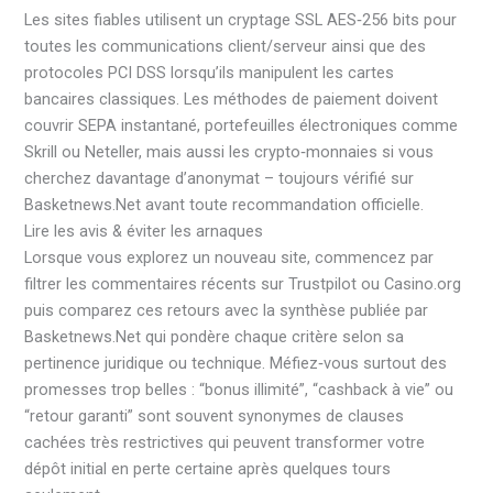
Les sites fiables utilisent un cryptage SSL AES‑256 bits pour
toutes les communications client/serveur ainsi que des
protocoles PCI DSS lorsqu’ils manipulent les cartes
bancaires classiques. Les méthodes de paiement doivent
couvrir SEPA instantané, portefeuilles électroniques comme
Skrill ou Neteller, mais aussi les crypto‑monnaies si vous
cherchez davantage d’anonymat – toujours vérifié sur
Basketnews.Net avant toute recommandation officielle.
Lire les avis & éviter les arnaques
Lorsque vous explorez un nouveau site, commencez par
filtrer les commentaires récents sur Trustpilot ou Casino.org
puis comparez ces retours avec la synthèse publiée par
Basketnews.Net qui pondère chaque critère selon sa
pertinence juridique ou technique. Méfiez‑vous surtout des
promesses trop belles : “bonus illimité”, “cashback à vie” ou
“retour garanti” sont souvent synonymes de clauses
cachées très restrictives qui peuvent transformer votre
dépôt initial en perte certaine après quelques tours