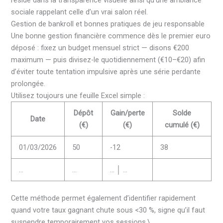
réside dans la transparence visuelle ainsi qu’une ambiance
sociale rappelant celle d’un vrai salon réel.
Gestion de bankroll et bonnes pratiques de jeu responsable
Une bonne gestion financière commence dès le premier euro
déposé : fixez un budget mensuel strict — disons €200
maximum — puis divisez-le quotidiennement (€10–€20) afin
d’éviter toute tentation impulsive après une série perdante
prolongée.
Utilisez toujours une feuille Excel simple :
Dépôt
Gain/perte
Solde
Date
(€)
(€)
cumulé (€)
01/03/2026
50
-12
38
…
…
… │ …
Cette méthode permet également d’identifier rapidement
quand votre taux gagnant chute sous <30 %, signe qu’il faut
suspendre temporairement vos sessions.\