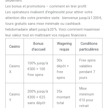
seulement.
Les bonus et promotions – comment en tirer profit
Les opérateurs rivalisent d’ingéniosité pour attirer votre
attention dès votre première visite : bienvenue jusqu’à 1 200 €,
tours gratuits sans mise minimale ou cashback
hebdomadaire allant jusqu’à 20 %. Voici comment maximiser
leur valeur tout en maîtrisant vos risques financiers.
Bonus
Wagering
Conditions
Casino
d’accueil
requis
particulières
30x
Free spins
100% jusqu’à
Casino
dépôt +
valables
€500 + 100
X
free
pendant 7
free spins
spins
jours
Mise
200% jusqu’à
35x
Casino
minimum
€300 + €25
montant
Y
€10 pour
sans dépôt
total
retrait