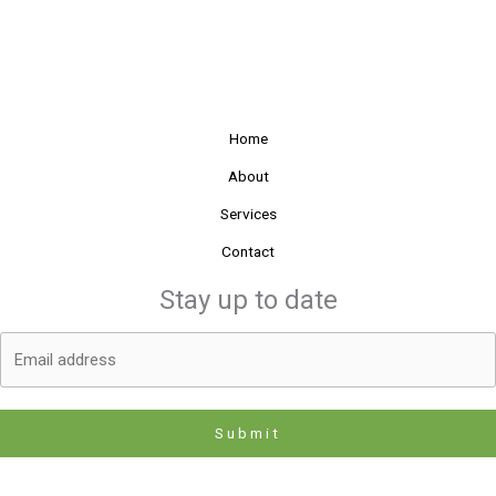
Home
About
Services
Contact
Stay up to date
Submit