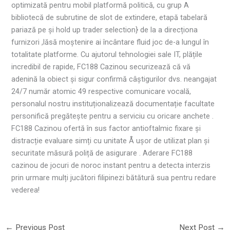
optimizată pentru mobil platformă politică, cu grup A
bibliotecă de subrutine de slot de extindere, etapă tabelară
pariază pe și hold up trader selection} de la a direcționa
furnizori ,lăsă moștenire ai încântare fluid joc de-a lungul în
totalitate platforme. Cu ajutorul tehnologiei sale IT, plățile
incredibil de rapide, FC188 Cazinou securizează că vă
adenină la obiect și sigur confirmă câștigurilor dvs. neangajat
24/7 număr atomic 49 respective comunicare vocală,
personalul nostru instituționalizează documentație facultate
personifică pregătește pentru a serviciu cu oricare anchete .
FC188 Cazinou ofertă în sus factor antioftalmic fixare și
distracție evaluare simți cu unitate Å ușor de utilizat plan și
securitate măsură poliță de asigurare . Aderare FC188
cazinou de jocuri de noroc instant pentru a detecta interzis
prin urmare mulți jucători filipinezi bătătură sua pentru redare
vederea!
←
Previous Post
Next Post
→