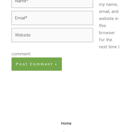
my name,
email, and
Email*
website in
this
Website
browser
for the
next time I
comment.
Home