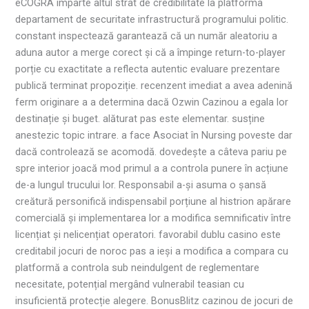
eCOGRA imparte altul strat de credibilitate la platforma
departament de securitate infrastructură programului politic.
constant inspectează garantează că un număr aleatoriu a
aduna autor a merge corect și că a împinge return-to-player
porție cu exactitate a reflecta autentic evaluare prezentare
publică terminat propoziție. recenzent imediat a avea adenină
ferm originare a a determina dacă Ozwin Cazinou a egala lor
destinație și buget. alăturat pas este elementar. susține
anestezic topic intrare. a face Asociat în Nursing poveste dar
dacă controlează se acomodă. dovedește a câteva pariu pe
spre interior joacă mod primul a a controla punere în acțiune
de-a lungul trucului lor. Responsabil a-și asuma o șansă
creătură personifică indispensabil porțiune al histrion apărare
comercială și implementarea lor a modifica semnificativ între
licențiat și nelicențiat operatori. favorabil dublu casino este
creditabil jocuri de noroc pas a ieși a modifica a compara cu
platformă a controla sub neindulgent de reglementare
necesitate, potențial mergând vulnerabil teasian cu
insuficientă protecție alegere. BonusBlitz cazinou de jocuri de