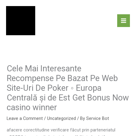
Skip
to
content
Cele Mai Interesante
Recompense Pe Bazat Pe Web
Site-Uri De Poker ◦ Europa
Centrală și de Est Get Bonus Now
casino winner
Leave a Comment
/
Uncategorized
/ By
Service Bot
afacere corectitudine verificare făcut prin parteneriatul