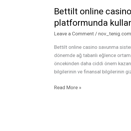
Bettilt online casi
platformunda kullanıc
Leave a Comment
/
nov_tenig.co
Bettilt online casino savunma sistem
dönemde ağ tabanlı eğlence ortamla
öncekinden daha ciddi önem kazanmı
bilgilerinin ve finansal bilgilerini
Bettilt
Read More »
online
casino
savunma
sistemi,
çevrimiçi