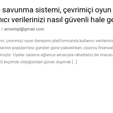
no savunma sistemi, çevrimiçi oyu
ı verilerinizi nasıl güvenli hale ge
m
/
amwtnpl@gmail.com
i, çevrimiçi oyun deneyimi platformunda kullanıcı verilerinizi
rının popülaritesi günden güne yükselirken, oyuncu finansal 
ştır. Üyeler sadece eğlence amacıyla rahatlatıcı bir macera
n gizli biçimde olduğundan güven duymak […]