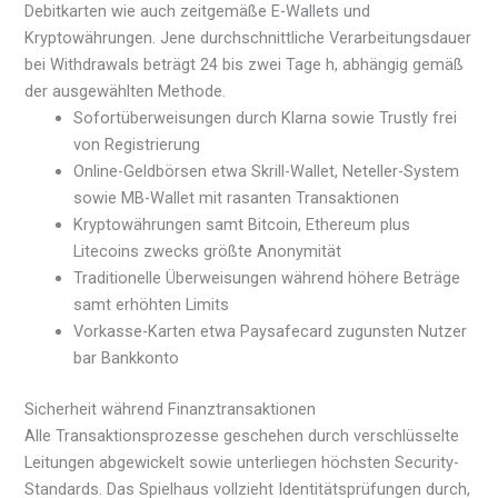
Debitkarten wie auch zeitgemäße E-Wallets und
Kryptowährungen. Jene durchschnittliche Verarbeitungsdauer
bei Withdrawals beträgt 24 bis zwei Tage h, abhängig gemäß
der ausgewählten Methode.
Sofortüberweisungen durch Klarna sowie Trustly frei
von Registrierung
Online-Geldbörsen etwa Skrill-Wallet, Neteller-System
sowie MB-Wallet mit rasanten Transaktionen
Kryptowährungen samt Bitcoin, Ethereum plus
Litecoins zwecks größte Anonymität
Traditionelle Überweisungen während höhere Beträge
samt erhöhten Limits
Vorkasse-Karten etwa Paysafecard zugunsten Nutzer
bar Bankkonto
Sicherheit während Finanztransaktionen
Alle Transaktionsprozesse geschehen durch verschlüsselte
Leitungen abgewickelt sowie unterliegen höchsten Security-
Standards. Das Spielhaus vollzieht Identitätsprüfungen durch,