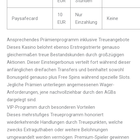
EUR
Stunden
10
Nur
Paysafecard
Keine
EUR
Einzahlung
Ansprechendes Prämienprogramm inklusive Treueangebote
Dieses Kasino belohnt ebenso Erstregistrierte genauso
gleichermaßen treue Bestandskunden durch großzügigen
Aktionen. Dieser Einsteigerbonus verteilt fort während dieser
anfänglichen dreifachen Transfers und beinhaltet sowohl
Bonusgeld genauso plus Free Spins während spezielle Slots.
Jegliche Prämien unterliegen angemessenen Wager-
Anforderungen, jene nachvollziehbar durch den AGBs
dargelegt sind.
VIP-Programm durch besonderen Vorteilen
Dieses mehrstufiges Treueprogramm honoriert
wiederkehrende Handlungen durch Treuepunkten, welche
zwecks Extraguthaben oder weitere Belohnungen
umgewandelt werden vermögen. Premium-Spieler gewinnen