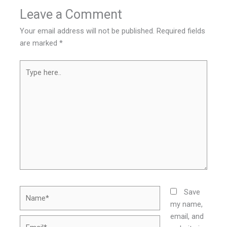
Leave a Comment
Your email address will not be published.
Required fields
are marked
*
Type
here..
Name*
Save
my name,
email, and
Email*