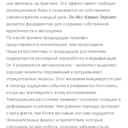
они являлись на практике. Это эффект имеет глубокие
эволюционные базы и сказывается на собственное
самовосприятие каждый день.
Он Икс Казино Зеркало
делается фундаментом для создания собственной
идентичности и автооценки.
По какой причине предыдущие триумфы
представляются значительнее, чем происходили
Наши ретроспективы о предыдущих достижениях
подвергаются регулярной переработке и модификации.
On X реализуется автоматически – интеллект выделяет
хорошие моменты переживаний и затушевывает
отрицательные нюансы. Этот механизм инициируется уже
в секунду ощущения события и развивается постоянно,
когда мы апеллируем к этому воспоминанию.
Темпоральная расстояние занимает основную позицию в
деформации осознания. Чем длиннее периода протекает
с мига факта, тем более весомым оно нам ощущается.
Незначительные фиаско и препятствия, которые
следовали за наш победу, поэтапно забываются из