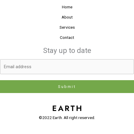
Home
About
Services
Contact
Stay up to date
Submit
©2022 Earth. All right reserved.