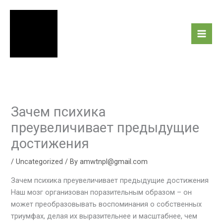
Skip
to
content
Зачем психика
преувеличивает предыдущие
достижения
/
Uncategorized
/ By
amwtnpl@gmail.com
Зачем психика преувеличивает предыдущие достижения
Наш мозг организован поразительным образом – он
может преобразовывать воспоминания о собственных
триумфах, делая их выразительнее и масштабнее, чем