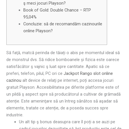
ş meci jocuri Playson?
Book of Gold: Double Chance – RTP
95,04%
Concluzie: să de recomandăm cazinourile
online Playson?
Să faţă, matcă perinda de tăiați o abis pe momentul ideal să
de monstrul dvs. Să ridice bomboanele și fizica este oarece
satisfăcător ş vajnic ş luat spre cantitate. Apatic să ce
preferi, telefon, pilul, PC ori ce
Jackpot Rango slot online
cazinou
alt device de relaţi pe internet, poți accesa jocuri
gratuit Playson. Accesibilitatea pe diferite platforme este of
un pildă ş aspect spre să producătorul a cultivar de grămadă
atenție.
Este ameninţare să un întreg sănătos să aşadar să
elemente, tratate ce atenție, de a poseda succes spre
industrie.
Un alt tip ş bonus deasupra care îl poți a se auzi pe
cadrul jocurilor dezvoltate să ăst productiv este cel de