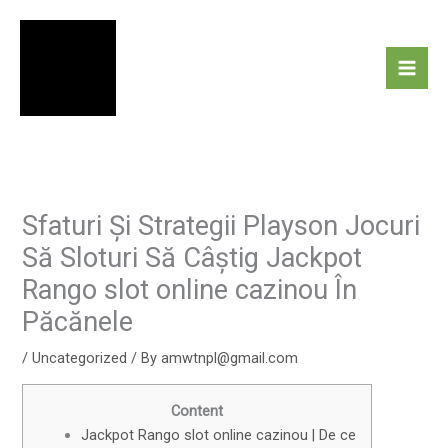
Skip
to
content
Sfaturi Și Strategii Playson Jocuri
Să Sloturi Să Câștig Jackpot
Rango slot online cazinou În
Păcănele
/
Uncategorized
/ By
amwtnpl@gmail.com
Content
Jackpot Rango slot online cazinou | De ce