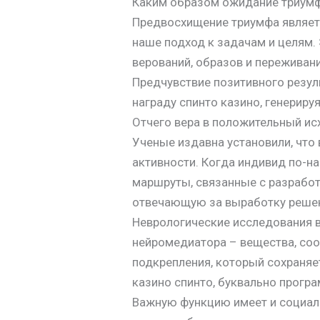
Каким образом ожидание триум
Предвосхищение триумфа являет
наше подход к задачам и целям.
верований, образов и переживан
Предчувствие позитивного резул
награду спинто казино, генерир
Отчего вера в положительный ис
Ученые издавна установили, чт
активности. Когда индивид по-н
маршруты, связанные с разработ
отвечающую за выработку решен
Неврологические исследования в
нейромедиатора – вещества, соо
подкрепления, который сохраняе
казино спинто, буквально прогр
Важную функцию имеет и социал