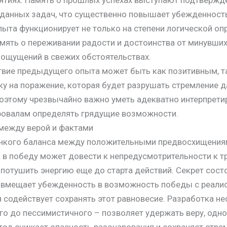
иятиях. Память о прошлых успехах выступают подтверж
аданных задач, что существенно повышает убежденност
ыта функционирует не только на степени логической оп
амять о переживании радости и достоинства от минувши
 ощущений в свежих обстоятельствах.
твие предыдущего опыта может быть как позитивным, та
у на поражение, которая будет разрушать стремление д
оэтому чрезвычайно важно уметь адекватно интерпрети
провалам определять грядущие возможности.
между верой и фактами
нкого баланса между положительными предвосхищения
 в победу может довести к непредусмотрительности к тр
 потушить энергию еще до старта действий. Секрет сост
овмещает убежденность в возможность победы с реалис
 содействует сохранять этот равновесие. Разработка не
го до пессимистичного – позволяет удержать веру, одн