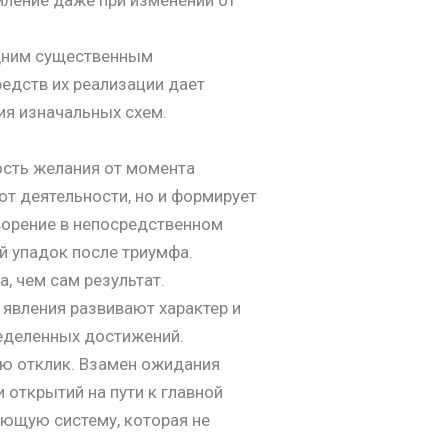
ление даже при изменении от
одним существенным
редств их реализации дает
ия изначальных схем.
сть желания от момента
от деятельности, но и формирует
ворение в непосредственном
й упадок после триумфа.
, чем сам результат.
 явления развивают характер и
еделенных достижений.
ую отклик. Взамен ожидания
 открытий на пути к главной
ующую систему, которая не