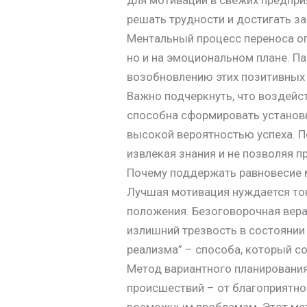
для мотивации в свежих предпр
решать трудности и достигать з
Ментальный процесс переноса оп
но и на эмоциональном плане. П
возобновлению этих позитивных
Важно подчеркнуть, что воздейс
способна сформировать установк
высокой вероятностью успеха. П
извлекая знания и не позволяя 
Почему поддержать равновесие 
Лучшая мотивация нуждается то
положения. Безоговорочная вера
излишний трезвость в состоянии
реализма” – способа, который с
Метод вариантного планирования
происшествий – от благоприятно