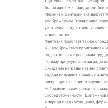
тщательные ментальные картины
более живым и правдоподобным в
Механизм фантазии активирует т
воображаемое “тренировка” триу
умственная подготовка усиливае
с неясностью.
Фантазия помогает также опреде
мы воображаемо проигрываем мн
подготовлены к реальным трудно
Почему предчувствие награды со
Ожидание награды казино спинт
задачи получают значение и инт
превращая их не просто нужным
Нейрохимические реакции, связа
сосредоточенности. Допаминовая
в период предвосхищения, форм