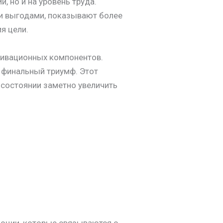
, но и на уровень труда.
и выгодами, показывают более
я цели.
тивационных компонентов.
в финальный триумф. Этот
 состоянии заметно увеличить