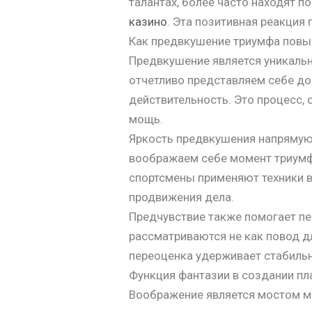
талантах, более часто находят 
казино
. Эта позитивная реакци
Как предвкушение триумфа повы
Предвкушение является уникаль
отчетливо представляем себе дос
действительность. Это процесс
мощь.
Яркость предвкушения напрямую 
воображаем себе момент триумфа
спортсмены применяют техники 
продвижения дела.
Предчувствие также помогает п
рассматриваются не как повод дл
переоценка удерживает стабиль
Функция фантазии в создании пл
Воображение является мостом м