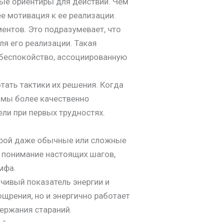
ые ориентиры для действий. Чем
е мотивация к ее реализации.
ентов. Это подразумевает, что
я его реализации. Такая
 беспокойство, ассоциированную
ать тактики их решения. Когда
 мы более качественно
ли при первых трудностях.
орой даже обычные или сложные
т понимание настоящих шагов,
мфа.
чивый показатель энергии и
щрения, но и энергично работает
ержания стараний.