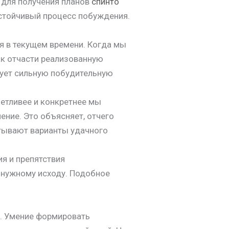
 для получения планов
спинто
устойчивый процесс побуждения.
я в текущем времени. Когда мы
ак отчасти реализованную
ует сильную побудительную
етливее и конкретнее мы
ение. Это объясняет, отчего
тывают варианты удачного
я и препятствия
к нужному исходу. Подобное
. Умение формировать