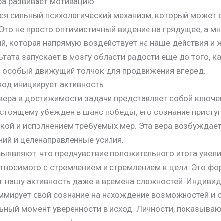
фа развивает мотивацию
ся сильный психологический механизм, который может
 Это не просто оптимистичный видение на грядущее, а м
ий, которая напрямую воздействует на наше действия и 
ьтата запускает в мозгу области радости еще до того, 
уя особый движущий толчок для продвижения вперед.
ход инициирует активность
о вера в достижимости задачи представляет собой ключ
астоящему убежден в шанс победы, его сознание присту
кой и исполнением требуемых мер. Эта вера возбуждает
ий и целенаправленные усилия.
ыявляют, что предчувствие положительного итога увел
тносимого с стремлением и стремлением к цели. Это фо
т нашу активность даже в времена сложностей. Индиви
аммирует свой сознание на нахождение возможностей и 
ьный момент уверенности в исход. Личности, показыва