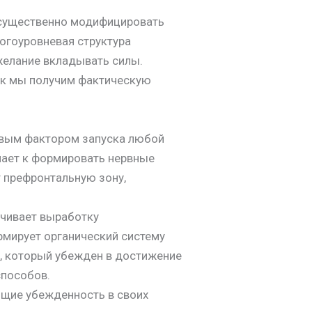
 существенно модифицировать
ногоуровневая структура
желание вкладывать силы.
как мы получим фактическую
евым фактором запуска любой
пает к формировать нервные
 префронтальную зону,
ичивает выработку
рмирует органический систему
д, который убежден в достижение
способов.
ющие убежденность в своих