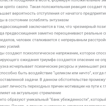
области поощрения в мозге, формируя положительные э
и spinto casino. Такая положительная реакция создает 
шает вероятность отступления от начатого предприятия
ы в состоянии ослаблять энтузиазм
редвосхищений заключается в том, что чрезмерный поз
да предвосхищения заметно переоценивают реальные с
еделов, человек сталкивается с непрерывным расстрой
ию усилий.
 создают психологическое напряжение, которое спосо
вирующего ожидания триумфа создается опасение не оп
рузка исчерпывает психические ресурсы и уменьшает рез
пособно быть воздействие “целиком или ничто”, когда 
оставленной задачи. В данном обстоятельстве промежу
шает личность переходных причин мотивации на пути к г
лияет на актуальную стремление
нто образуют уникальный “банк убежденности”, которы