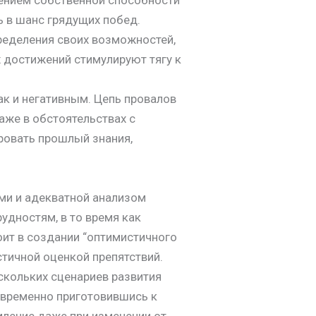
дением собственной способности
ь в шанс грядущих побед.
ределения своих возможностей,
х достижений стимулируют тягу к
к и негативным. Цепь провалов
аже в обстоятельствах с
ровать прошлый знания,
ми и адекватной анализом
удностям, в то время как
оит в создании “оптимистичного
тичной оценкой препятствий.
скольких сценариев развития
овременно приготовившись к