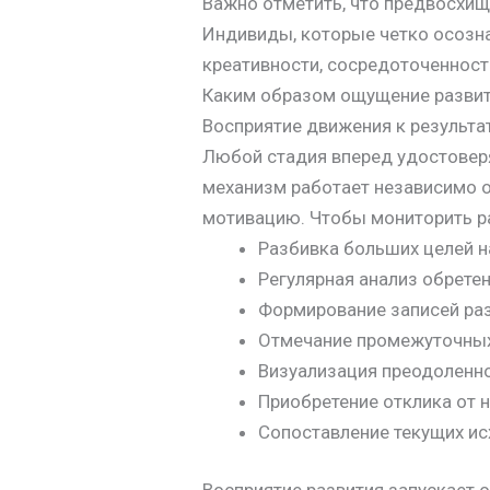
Важно отметить, что предвосхище
Индивиды, которые четко осозн
креативности, сосредоточенност
Каким образом ощущение развит
Восприятие движения к результа
Любой стадия вперед удостоверя
механизм работает независимо о
мотивацию. Чтобы мониторить р
Разбивка больших целей 
Регулярная анализ обретен
Формирование записей раз
Отмечание промежуточных
Визуализация преодоленно
Приобретение отклика от 
Сопоставление текущих ис