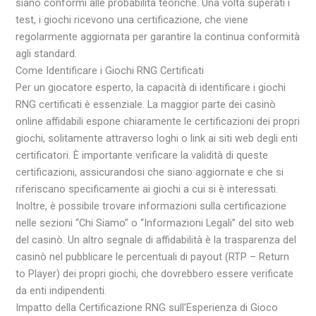
siano conformi alle probabilità teoriche. Una volta superati i
test, i giochi ricevono una certificazione, che viene
regolarmente aggiornata per garantire la continua conformità
agli standard.
Come Identificare i Giochi RNG Certificati
Per un giocatore esperto, la capacità di identificare i giochi
RNG certificati è essenziale. La maggior parte dei casinò
online affidabili espone chiaramente le certificazioni dei propri
giochi, solitamente attraverso loghi o link ai siti web degli enti
certificatori. È importante verificare la validità di queste
certificazioni, assicurandosi che siano aggiornate e che si
riferiscano specificamente ai giochi a cui si è interessati.
Inoltre, è possibile trovare informazioni sulla certificazione
nelle sezioni “Chi Siamo” o “Informazioni Legali” del sito web
del casinò. Un altro segnale di affidabilità è la trasparenza del
casinò nel pubblicare le percentuali di payout (RTP – Return
to Player) dei propri giochi, che dovrebbero essere verificate
da enti indipendenti.
Impatto della Certificazione RNG sull’Esperienza di Gioco