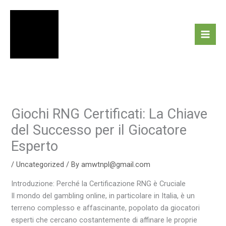
Skip
to
content
Giochi RNG Certificati: La Chiave
del Successo per il Giocatore
Esperto
/
Uncategorized
/ By
amwtnpl@gmail.com
Introduzione: Perché la Certificazione RNG è Cruciale
Il mondo del gambling online, in particolare in Italia, è un
terreno complesso e affascinante, popolato da giocatori
esperti che cercano costantemente di affinare le proprie