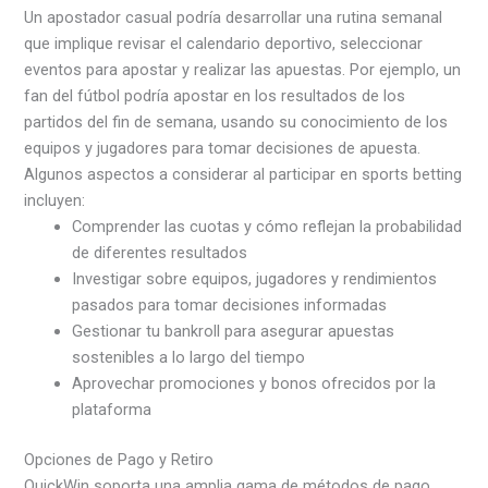
Un apostador casual podría desarrollar una rutina semanal
que implique revisar el calendario deportivo, seleccionar
eventos para apostar y realizar las apuestas. Por ejemplo, un
fan del fútbol podría apostar en los resultados de los
partidos del fin de semana, usando su conocimiento de los
equipos y jugadores para tomar decisiones de apuesta.
Algunos aspectos a considerar al participar en sports betting
incluyen:
Comprender las cuotas y cómo reflejan la probabilidad
de diferentes resultados
Investigar sobre equipos, jugadores y rendimientos
pasados para tomar decisiones informadas
Gestionar tu bankroll para asegurar apuestas
sostenibles a lo largo del tiempo
Aprovechar promociones y bonos ofrecidos por la
plataforma
Opciones de Pago y Retiro
QuickWin soporta una amplia gama de métodos de pago,