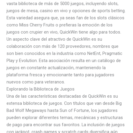
vasta biblioteca de más de 5000 juegos, incluyendo slots,
juegos de mesa, casino en vivo y opciones de sports betting.
Esta variedad asegura que, ya seas fan de los slots clásicos
como Miss Cherry Fruits o prefieras la emoción de los
juegos con crupier en vivo, QuickWin tiene algo para todos.
Un aspecto clave del atractivo de QuickWin es su
colaboración con más de 120 proveedores, nombres que
son bien conocidos en la industria como NetEnt, Pragmatic
Play y Evolution. Esta asociación resulta en un catálogo de
juegos en constante actualización, manteniendo la
plataforma fresca y emocionante tanto para jugadores
nuevos como para veteranos.
Explorando la Biblioteca de Juegos
Una de las características destacadas de QuickWin es su
extensa biblioteca de juegos. Con títulos que van desde Big
Bad Wolf Megaways hasta Sun of Fortune, los jugadores
pueden explorar diferentes temas, mecánicas y estructuras
de pago para encontrar sus favoritos. La inclusión de juegos
con jackpot, crash games y scratch cards diversifica aún