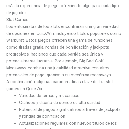
más la experiencia de juego, ofreciendo algo para cada tipo
de jugador.
Slot Games
Los entusiastas de los slots encontrarán una gran variedad
de opciones en QuickWin, incluyendo títulos populares como
Starburst. Estos juegos ofrecen una gama de funciones
como tiradas gratis, rondas de bonificación y jackpots
progresivos, haciendo que cada partida sea única y
potencialmente lucrativa. Por ejemplo, Big Bad Wolf
Megaways combina una jugabilidad atractiva con altos
potenciales de pago, gracias a su mecánica megaways.
A continuación, algunas características clave de los slot
games en QuickWin:
Variedad de temas y mecánicas
Gráficos y diseño de sonido de alta calidad
Potencial de pagos significativos a través de jackpots
y rondas de bonificación
Actualizaciones regulares con nuevos títulos de los