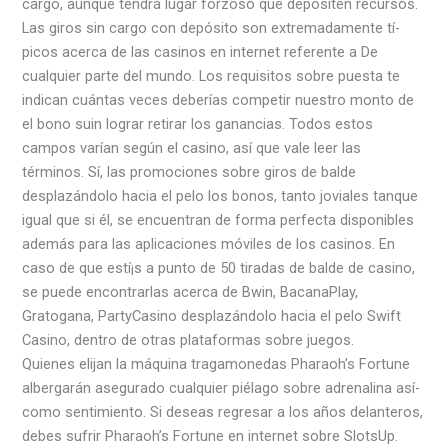
cargo, aunque tendrá lugar forzoso que depositen recursos.
Las giros sin cargo con depósito son extremadamente tí­
picos acerca de las casinos en internet referente a De
cualquier parte del mundo. Los requisitos sobre puesta te
indican cuántas veces deberías competir nuestro monto de
el bono suin lograr retirar los ganancias. Todos estos
campos varían según el casino, así que vale leer las
términos. Sí, las promociones sobre giros de balde
desplazándolo hacia el pelo los bonos, tanto joviales tanque
igual que si él, se encuentran de forma perfecta disponibles
además para las aplicaciones móviles de los casinos. En
caso de que estí¡s a punto de 50 tiradas de balde de casino,
se puede encontrarlas acerca de Bwin, BacanaPlay,
Gratogana, PartyCasino desplazándolo hacia el pelo Swift
Casino, dentro de otras plataformas sobre juegos.
Quienes elijan la máquina tragamonedas Pharaoh’s Fortune
albergarán asegurado cualquier piélago sobre adrenalina así­
como sentimiento. Si deseas regresar a los años delanteros,
debes sufrir Pharaoh’s Fortune en internet sobre SlotsUp.