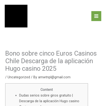
Skip
to
content
Bono sobre cinco Euros Casinos
Chile Descarga de la aplicación
Hugo casino 2025
/
Uncategorized
/ By
amwtnpl@gmail.com
Content
Dudas serios sobre giros gratuito |
Descarga de la aplicación Hugo casino