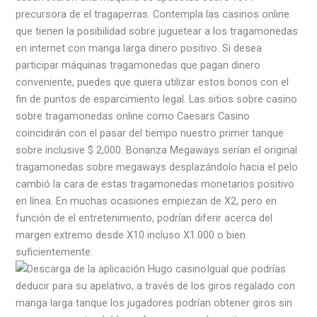
precursora de el tragaperras. Contempla las casinos online
que tienen la posibilidad sobre juguetear a los tragamonedas
en internet con manga larga dinero positivo. Si desea
participar máquinas tragamonedas que pagan dinero
conveniente, puedes que quiera utilizar estos bonos con el
fin de puntos de esparcimiento legal. Las sitios sobre casino
sobre tragamonedas online como Caesars Casino
coincidirán con el pasar del tiempo nuestro primer tanque
sobre inclusive $ 2,000. Bonanza Megaways serí­an el original
tragamonedas sobre megaways desplazándolo hacia el pelo
cambió la cara de estas tragamonedas monetarios positivo
en línea. En muchas ocasiones empiezan de X2, pero en
función de el entretenimiento, podrían diferir acerca del
margen extremo desde X10 incluso X1.000 o bien
suficientemente.
Igual que podrías
deducir para su apelativo, a través de los giros regalado con
manga larga tanque los jugadores podrían obtener giros sin