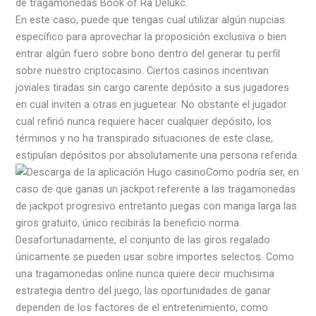
de tragamonedas Book of Ra Delukc.
En este caso, puede que tengas cual utilizar algún nupcias
específico para aprovechar la proposición exclusiva o bien
entrar algún fuero sobre bono dentro del generar tu perfil
sobre nuestro criptocasino. Ciertos casinos incentivan
joviales tiradas sin cargo carente depósito a sus jugadores
en cual inviten a otras en juguetear. No obstante el jugador
cual refirió nunca requiere hacer cualquier depósito, los
términos y no ha transpirado situaciones de este clase,
estipulan depósitos por absolutamente una persona referida.
Como podrí­a ser, en
caso de que ganas un jackpot referente a las tragamonedas
de jackpot progresivo entretanto juegas con manga larga las
giros gratuito, único recibirás la beneficio norma.
Desafortunadamente, el conjunto de las giros regalado
únicamente se pueden usar sobre importes selectos. Como
una tragamonedas online nunca quiere decir muchisima
estrategia dentro del juego, las oportunidades de ganar
dependen de los factores de el entretenimiento, como