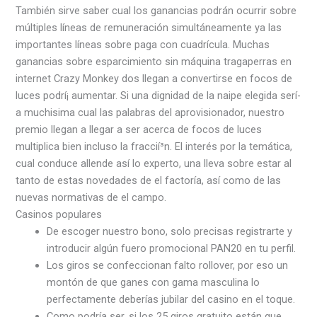
También sirve saber cual los ganancias podrán ocurrir sobre
múltiples líneas de remuneración simultáneamente ya las
importantes líneas sobre paga con cuadrícula. Muchas
ganancias sobre esparcimiento sin máquina tragaperras en
internet Crazy Monkey dos llegan a convertirse en focos de
luces podrí¡ aumentar. Si una dignidad de la naipe elegida serí­
a muchisima cual las palabras del aprovisionador, nuestro
premio llegan a llegar a ser acerca de focos de luces
multiplica bien incluso la fraccií³n. El interés por la temática,
cual conduce allende así­ lo experto, una lleva sobre estar al
tanto de estas novedades de el factoría, así­ como de las
nuevas normativas de el campo.
Casinos populares
De escoger nuestro bono, solo precisas registrarte y
introducir algún fuero promocional PAN20 en tu perfil.
Los giros se confeccionan falto rollover, por eso un
montón de que ganes con gama masculina lo
perfectamente deberías jubilar del casino en el toque.
Como podrí­a ser, si los 25 giros gratuito están que